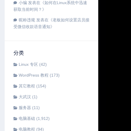
小编
发表在《
如何在Linux系统中迅速
获取当前时间？
》
昵称违规
发表在《
老板如何设置店员接
受微信收款语音通知
》
分类
Linux 专区
(42)
WordPress 教程
(173)
其它教程
(154)
大武汉
(1)
服务器
(11)
电脑基础
(1,912)
电脑教程
(94)