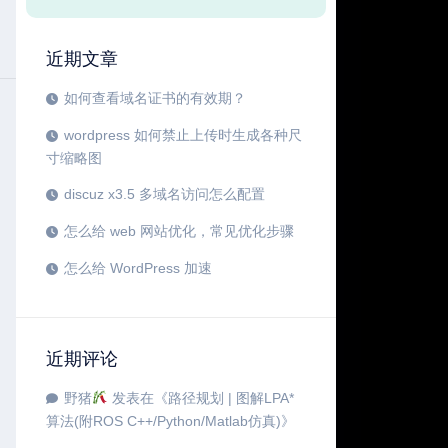
近期文章
如何查看域名证书的有效期？
wordpress 如何禁止上传时生成各种尺
寸缩略图
discuz x3.5 多域名访问怎么配置
怎么给 web 网站优化，常见优化步骤
怎么给 WordPress 加速
近期评论
野猪
发表在《
路径规划 | 图解LPA*
算法(附ROS C++/Python/Matlab仿真)
》