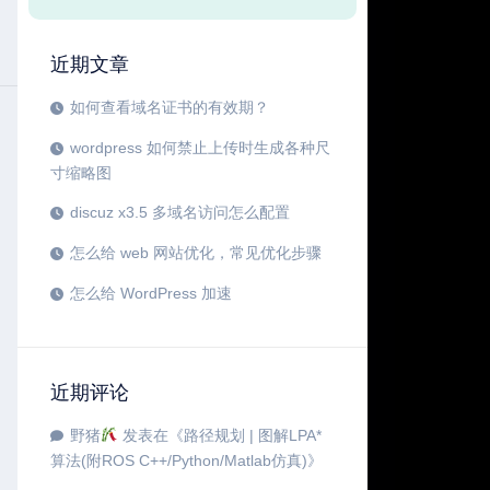
近期文章
如何查看域名证书的有效期？
wordpress 如何禁止上传时生成各种尺
寸缩略图
discuz x3.5 多域名访问怎么配置
怎么给 web 网站优化，常见优化步骤
怎么给 WordPress 加速
近期评论
野猪
发表在《
路径规划 | 图解LPA*
算法(附ROS C++/Python/Matlab仿真)
》