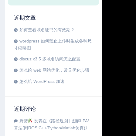
近期文章
如何查看域名证书的有效期？
wordpress 如何禁止上传时生成各种尺
寸缩略图
discuz x3.5 多域名访问怎么配置
怎么给 web 网站优化，常见优化步骤
怎么给 WordPress 加速
近期评论
野猪
发表在《
路径规划 | 图解LPA*
算法(附ROS C++/Python/Matlab仿真)
》