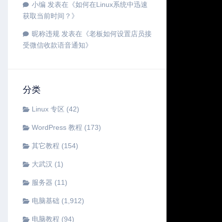
小编
发表在《
如何在Linux系统中迅速
获取当前时间？
》
昵称违规
发表在《
老板如何设置店员接
受微信收款语音通知
》
分类
Linux 专区
(42)
WordPress 教程
(173)
其它教程
(154)
大武汉
(1)
服务器
(11)
电脑基础
(1,912)
电脑教程
(94)