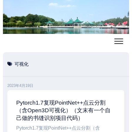
跳
至
内
容
可视化
2023年4月19日
Pytorch1.7复现PointNet++点云分割
（含Open3D可视化）（文末有一个自
己做的书缝识别项目代码）
Pytorch1.7复现PointNet++点云分割（含