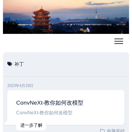
跳
至
内
容
补丁
2023年4月19日
ConvNeXt-教你如何改模型
ConvNeXt-教你如何改模型
进一步了解
电脑基础