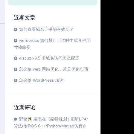
近期文章
如何查看域名证书的有效期？
wordpress 如何禁止上传时生成各种尺
寸缩略图
discuz x3.5 多域名访问怎么配置
怎么给 web 网站优化，常见优化步骤
怎么给 WordPress 加速
近期评论
野猪
发表在《
路径规划 | 图解LPA*
算法(附ROS C++/Python/Matlab仿真)
》