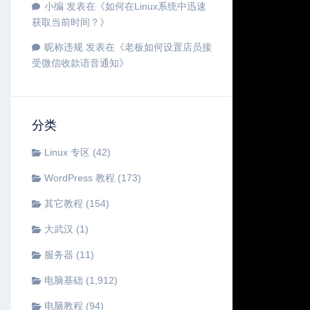
小编
发表在《
如何在Linux系统中迅速
获取当前时间？
》
昵称违规
发表在《
老板如何设置店员接
受微信收款语音通知
》
分类
Linux 专区
(42)
WordPress 教程
(173)
其它教程
(154)
大武汉
(1)
服务器
(11)
电脑基础
(1,912)
电脑教程
(94)