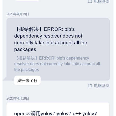
电脑基础
2023年4月19日
【报错解决】ERROR: pip‘s
dependency resolver does not
currently take into account all the
packages
【报错解决】ERROR: pip‘s dependency
resolver does not currently take into account all
the packages
进一步了解
电脑基础
2023年4月19日
opencv调用yolov7 yolov7 c++ yolov7