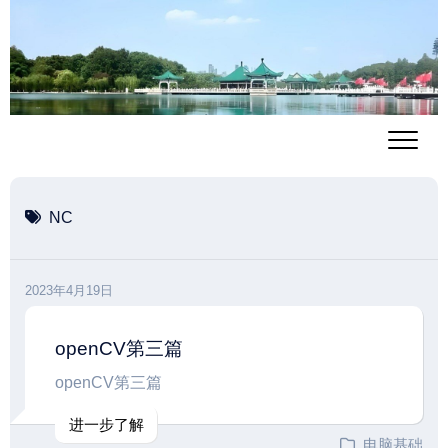
跳
至
内
容
NC
2023年4月19日
openCV第三篇
openCV第三篇
进一步了解
电脑基础