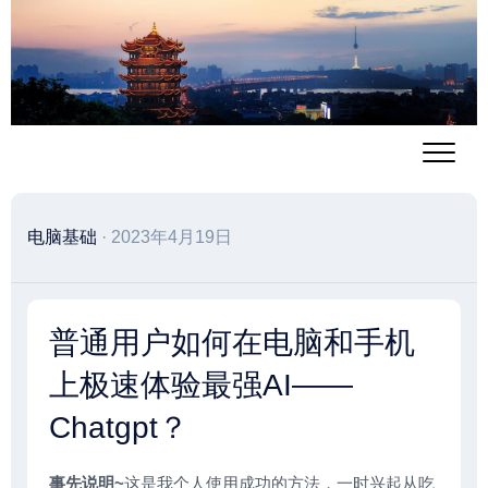
跳
至
内
容
电脑基础
· 2023年4月19日
普通用户如何在电脑和手机
上极速体验最强AI——
Chatgpt？
事先说明~
这是我个人使用成功的方法，一时兴起从吃