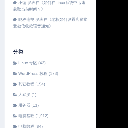
小编
发表在《
如何在Linux系统中迅速
获取当前时间？
》
昵称违规
发表在《
老板如何设置店员接
受微信收款语音通知
》
分类
Linux 专区
(42)
WordPress 教程
(173)
其它教程
(154)
大武汉
(1)
服务器
(11)
电脑基础
(1,912)
电脑教程
(94)