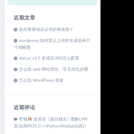
近期文章
如何查看域名证书的有效期？
wordpress 如何禁止上传时生成各种尺
寸缩略图
discuz x3.5 多域名访问怎么配置
怎么给 web 网站优化，常见优化步骤
怎么给 WordPress 加速
近期评论
野猪
发表在《
路径规划 | 图解LPA*
算法(附ROS C++/Python/Matlab仿真)
》