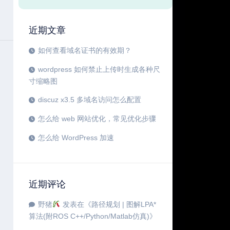
近期文章
如何查看域名证书的有效期？
wordpress 如何禁止上传时生成各种尺
寸缩略图
discuz x3.5 多域名访问怎么配置
怎么给 web 网站优化，常见优化步骤
怎么给 WordPress 加速
近期评论
野猪
发表在《
路径规划 | 图解LPA*
算法(附ROS C++/Python/Matlab仿真)
》