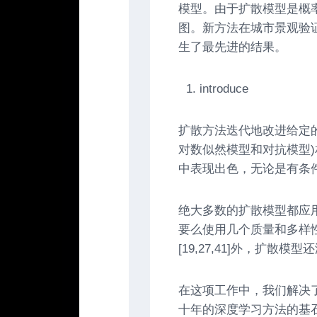
模型。由于扩散模型是概
图。
新方法在城市景观验
生了最先进的结果。
introduce
扩散方法迭代地改进给定
对数似然模型和对抗模型)相
中表现出色，无论是有条
绝大多数的扩散模型都应
要么使用几个质量和多样
[19,27,41]外，扩散
在这项工作中，我们解决
十年的深度学习方法的基