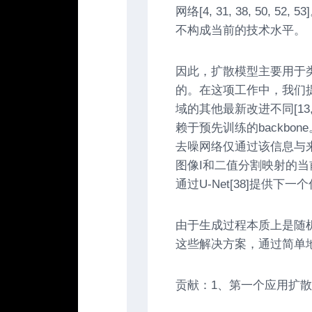
网络[4, 31, 38, 50, 
不构成当前的技术水平。
因此，扩散模型主要用于类
的。在这项工作中，我们
域的其他最新改进不同[13
赖于预先训练的backbone
去噪网络仅通过该信息与
图像
I
和二值分割映射的当
通过
U-Net[38]
提供下一个
由于生成过程本质上是随
这些解决方案，通过简单
贡献：
1
、第一个应用扩散