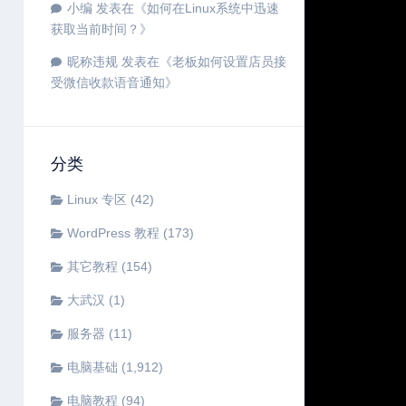
小编
发表在《
如何在Linux系统中迅速
获取当前时间？
》
昵称违规
发表在《
老板如何设置店员接
受微信收款语音通知
》
分类
Linux 专区
(42)
WordPress 教程
(173)
其它教程
(154)
大武汉
(1)
服务器
(11)
电脑基础
(1,912)
电脑教程
(94)