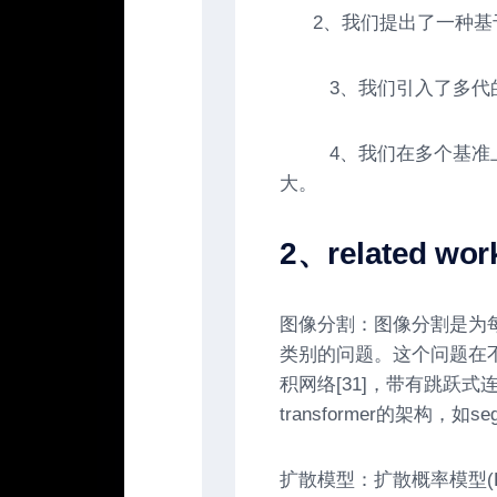
2
、
我们提出了一种基
3
、
我们引入了多代
4
、我们在多个基准
大。
2
、related wor
图像分割：图像分割是为
类别的问题。这个问题在
积网络[31]，带有跳跃式连
transformer的架构，如
扩散模型：扩散概率模型(D