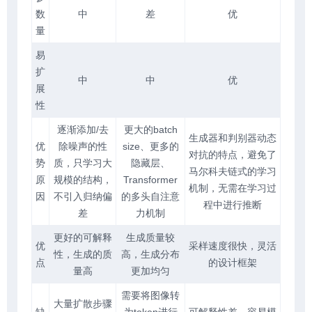
数
中
差
优
量
易
扩
中
中
优
展
性
逐渐添加/去
更大的batch
生成器和判别器动态
优
除噪声的性
size、更多的
对抗的特点，避免了
势
质，只学习大
隐藏层、
马尔科夫链式的学习
原
规模的结构，
Transformer
机制，无需在学习过
因
不引入归纳偏
的多头自注意
程中进行推断
差
力机制
更好的可解释
生成质量较
优
采样速度很快，灵活
性，生成的质
高，生成分布
点
的设计框架
量高
更加均匀
需要将图像转
大量扩散步骤
缺
为token进行
可解释性差，容易模