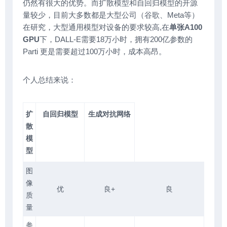
仍然有很大的优势。而扩散模型和自回归模型的开源
量较少，目前大多数都是大型公司（谷歌、Meta等）
在研究，大型通用模型对设备的要求较高,在
单张A100
GPU
下，DALL-E需要18万小时，拥有200亿参数的
Parti 更是需要超过100万小时，成本高昂。
个人总结来说：
扩
自回归模型
生成对抗网络
散
模
型
图
像
优
良+
良
质
量
参