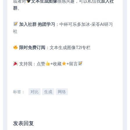
或者对
文本生成图像
很感兴趣，可以私信我
加入社
群
。
加入社群 抱团学习
：中杯可乐多加冰-采苓AI研习
社
限时免费订阅
：文本生成图像T2I专栏
支持我：点赞
+收藏
+留言
标签：
对比
生成
网络
发表回复