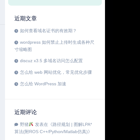
近期文章
如何查看域名证书的有效期？
wordpress 如何禁止上传时生成各种尺
寸缩略图
discuz x3.5 多域名访问怎么配置
怎么给 web 网站优化，常见优化步骤
怎么给 WordPress 加速
近期评论
野猪
发表在《
路径规划 | 图解LPA*
算法(附ROS C++/Python/Matlab仿真)
》