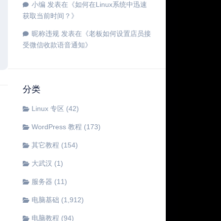
小编
发表在《
如何在Linux系统中迅速
获取当前时间？
》
昵称违规
发表在《
老板如何设置店员接
受微信收款语音通知
》
分类
Linux 专区
(42)
WordPress 教程
(173)
其它教程
(154)
大武汉
(1)
服务器
(11)
电脑基础
(1,912)
电脑教程
(94)