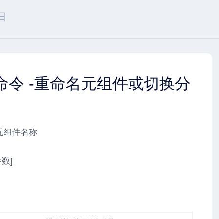
日
me命令 -重命名元组件或切换分
元组件名称
参数]