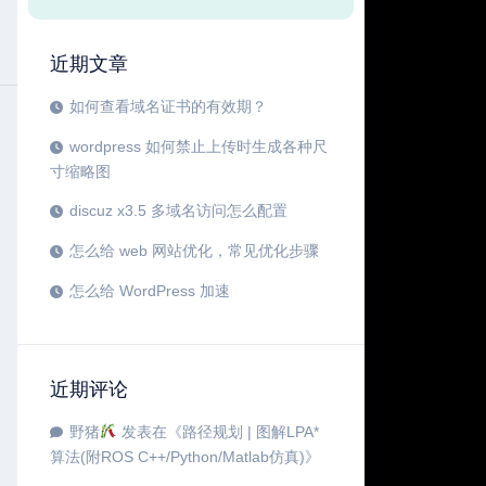
近期文章
如何查看域名证书的有效期？
wordpress 如何禁止上传时生成各种尺
寸缩略图
discuz x3.5 多域名访问怎么配置
怎么给 web 网站优化，常见优化步骤
怎么给 WordPress 加速
近期评论
野猪
发表在《
路径规划 | 图解LPA*
算法(附ROS C++/Python/Matlab仿真)
》