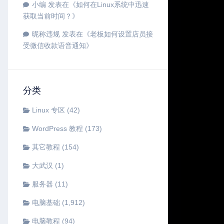
小编
发表在《
如何在Linux系统中迅速
获取当前时间？
》
昵称违规
发表在《
老板如何设置店员接
受微信收款语音通知
》
分类
Linux 专区
(42)
WordPress 教程
(173)
其它教程
(154)
大武汉
(1)
服务器
(11)
电脑基础
(1,912)
电脑教程
(94)