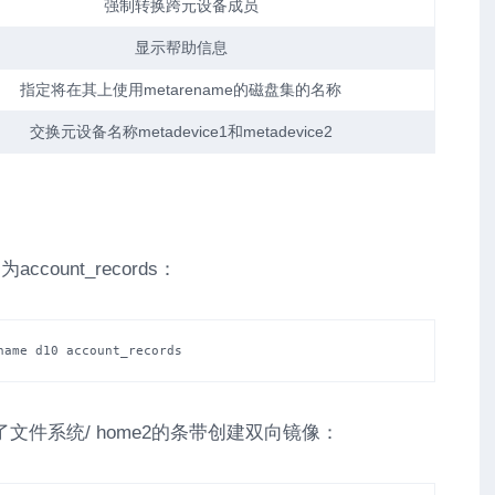
强制转换跨元设备成员
显示帮助信息
指定将在其上使用metarename的磁盘集的名称
交换元设备名称
metadevice1
和
metadevice2
count_records：
name d10 account_records
文件系统/ home2的条带创建双向镜像：