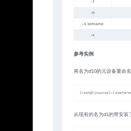
-f
-h
–s
setname
-x
参考实例
将名为d10的元设备重命名为ac
[root@linuxcool~]＃metare
从现有的名为d1的带安装了