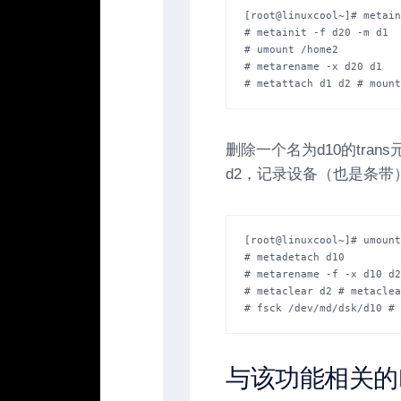
[root@linuxcool~]# metain
# metainit -f d20 -m d1

# umount /home2

# metarename -x d20 d1

# metattach d1 d2 # mount
删除一个名为d10的tran
d2，记录设备（也是条带
[root@linuxcool~]# umount
# metadetach d10

# metarename -f -x d10 d2

# metaclear d2 # metaclea
# fsck /dev/md/dsk/d10 # 
与该功能相关的L