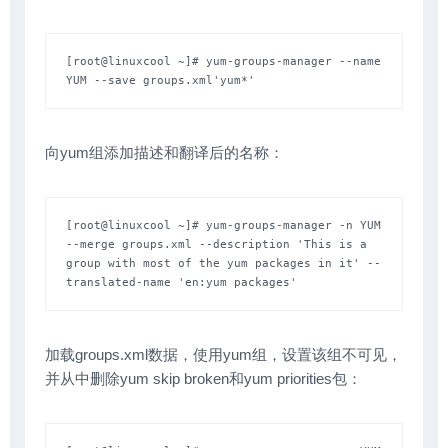
[root@linuxcool ~]# yum-groups-manager --name 
YUM --save groups.xml'yum*'
向yum组添加描述和翻译后的名称：
[root@linuxcool ~]# yum-groups-manager -n YUM 
--merge groups.xml --description 'This is a 
group with most of the yum packages in it' --
translated-name 'en:yum packages'
加载groups.xml数据，使用yum组，设置该组不可见，
并从中删除yum skip broken和yum priorities包：