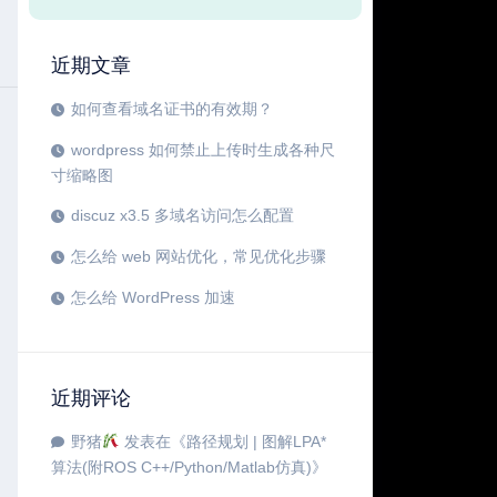
近期文章
如何查看域名证书的有效期？
wordpress 如何禁止上传时生成各种尺
寸缩略图
discuz x3.5 多域名访问怎么配置
怎么给 web 网站优化，常见优化步骤
怎么给 WordPress 加速
近期评论
野猪
发表在《
路径规划 | 图解LPA*
算法(附ROS C++/Python/Matlab仿真)
》