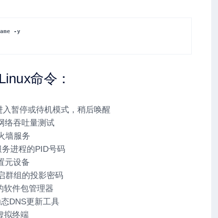
ame -y
inux命令：
 – 进入暂停或待机模式，稍后唤醒
 进行网络吞吐量测试
防火墙服务
找服务进程的PID号码
 配置元设备
– 开启群组的投影密码
一代的软件包管理器
– 动态DNS更新工具
住虚拟终端