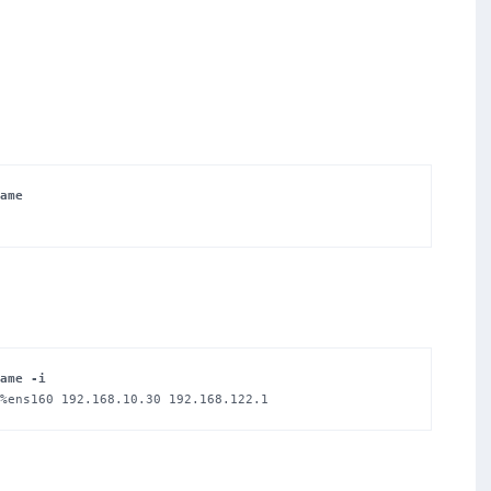
ame
ame -i
%ens160 192.168.10.30 192.168.122.1
：