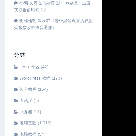
小编
发表在《
如何在Linux系统中迅速
获取当前时间？
》
昵称违规
发表在《
老板如何设置店员接
受微信收款语音通知
》
分类
Linux 专区
(42)
WordPress 教程
(173)
其它教程
(154)
大武汉
(1)
服务器
(11)
电脑基础
(1,912)
电脑教程
(94)