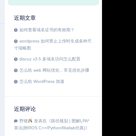
近期文章
如何查看域名证书的有效期？
wordpress 如何禁止上传时生成各种尺
寸缩略图
discuz x3.5 多域名访问怎么配置
怎么给 web 网站优化，常见优化步骤
怎么给 WordPress 加速
近期评论
野猪
发表在《
路径规划 | 图解LPA*
算法(附ROS C++/Python/Matlab仿真)
》