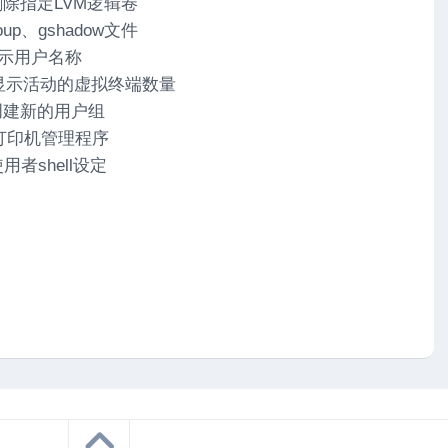
– 删除指定LVM逻辑卷
roup、gshadow文件
 显示用户名称
令 – 显示活动的虚拟终端数量
– 创建新的用户组
驻的打印机管理程序
使用者shell设定