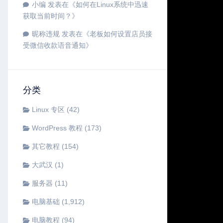
小编
发表在《
如何在Linux系统中迅速
获取当前时间？
》
昵称违规
发表在《
老板如何设置店员接
受微信收款语音通知
》
分类
Linux 专区
(42)
WordPress 教程
(173)
其它教程
(154)
大武汉
(1)
服务器
(11)
电脑基础
(1,912)
电脑教程
(94)