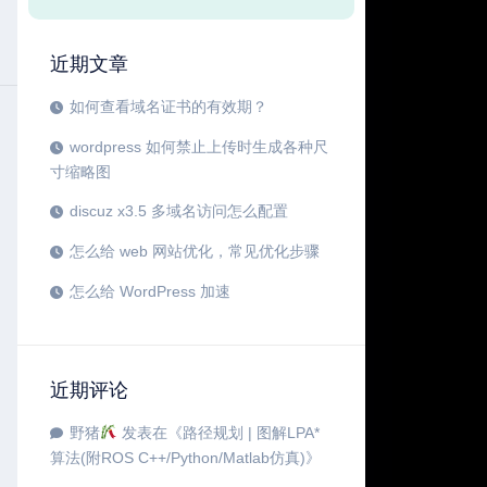
近期文章
如何查看域名证书的有效期？
wordpress 如何禁止上传时生成各种尺
寸缩略图
discuz x3.5 多域名访问怎么配置
怎么给 web 网站优化，常见优化步骤
怎么给 WordPress 加速
近期评论
野猪
发表在《
路径规划 | 图解LPA*
算法(附ROS C++/Python/Matlab仿真)
》