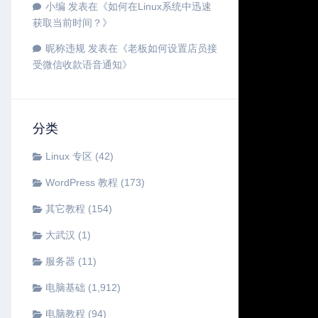
小编
发表在《
如何在Linux系统中迅速
获取当前时间？
》
昵称违规
发表在《
老板如何设置店员接
受微信收款语音通知
》
分类
Linux 专区
(42)
WordPress 教程
(173)
其它教程
(154)
大武汉
(1)
服务器
(11)
电脑基础
(1,912)
电脑教程
(94)