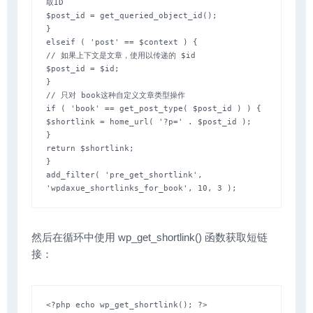
取ID

$post_id = get_queried_object_id();

}

elseif ( 'post' == $context ) {

// 如果上下文是文章，使用以传递的 $id

$post_id = $id;

}

// 只对 book这种自定义文章类型操作

if ( 'book' == get_post_type( $post_id ) ) {

$shortlink = home_url( '?p=' . $post_id );

}

return $shortlink;

}

add_filter( 'pre_get_shortlink', 
'wpdaxue_shortlinks_for_book', 10, 3 );
然后在循环中使用 wp_get_shortlink() 函数获取短链
接：
<?php echo wp_get_shortlink(); ?> 